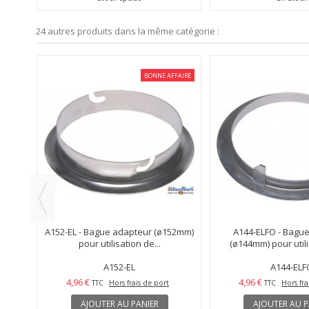
24 autres produits dans la même catégorie :
FFAIRE
BONNE AFFAIRE
44mm)
A152-EL - Bague adapteur (ø152mm)
A144-ELFO - Bagu
pour utilisation de...
(ø144mm) pour utili
A152-EL
A144-ELF
4,96 €
4,96 €
TTC
Hors frais de port
TTC
Hors fra
AJOUTER AU PANIER
AJOUTER AU P