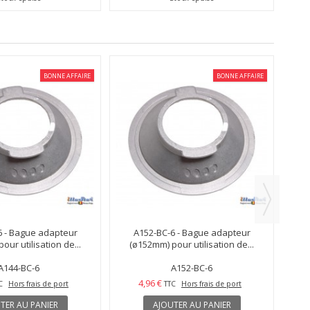
BONNE AFFAIRE
BONNE AFFAIRE
(
6 - Bague adapteur
A152-BC-6 - Bague adapteur
our utilisation de...
(ø152mm) pour utilisation de...
A144-BC-6
A152-BC-6
4,96 €
C
Hors frais de port
TTC
Hors frais de port
TER AU PANIER
AJOUTER AU PANIER