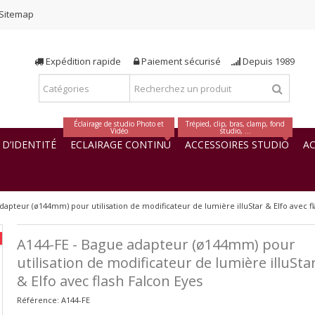
Sitemap
Expédition rapide
Paiement sécurisé
Depuis 1989
Éclairage de studio Photo et
Trépied, clip, bras, clamp, fond
Vidéo
studio, ...
D’IDENTITÉ
ECLAIRAGE CONTINU
ACCESSOIRES STUDIO
AC
dapteur (ø144mm) pour utilisation de modificateur de lumière illuStar & Elfo avec f
A144-FE - Bague adapteur (ø144mm) pour
utilisation de modificateur de lumière illuSta
& Elfo avec flash Falcon Eyes
Référence:
A144-FE