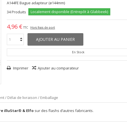
A144FE Bague adapteur (ø144mm)
Localement disponible (Entrepôt à Glabbeek)
34
Produits
4,96 €
TTC
Hors frais de port
AJOUTER AU PANIER
En Stock
Imprimer
Ajouter au comparateur
nt / Délai de livraison / Emballage
e illuStar® & Elfo
sur des flashs d’autres fabricants.