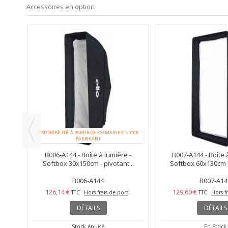
Accessoires en option
DISPONIBILITÉ: À PARTIR DE 3 SEMAINE SI STOCK
FABRIKANT
 -
B006-A144 - Boîte à lumière -
B007-A144 - Boîte 
..
Softbox 30x150cm - pivotant...
Softbox 60x130cm - 
B006-A144
B007-A14
126,14 €
129,60 €
t
TTC
Hors frais de port
TTC
Hors f
DÉTAILS
DÉTAILS
Stock épuisé
En Stock