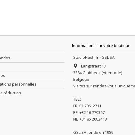
Informations sur votre boutique
StudioFlash.fr - GSL SA
andes
Langstraat 13
3384 Glabbeek (Attenrode)
ses
Belgique
ations personnelles
Visites sur rendez-vous uniquem
e réduction
TEL.:
FR: 01 70612711
BE: +32 16 779367
NL: +31 85 2082418
GSL SA fondé en 1989