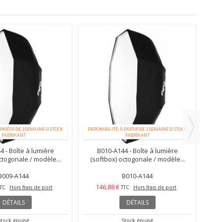
 PARTIR DE 3 SEMAINE SI STOCK
DISPONIBILITÉ: À PARTIR DE 3 SEMAINE SI STOCK
FABRIKANT
FABRIKANT
B
 - Boîte à lumière
B010-A144 - Boîte à lumière
S
ctogonale / modèle...
(softbox) octogonale / modèle...
B009-A144
B010-A144
146,88 €
TC
Hors frais de port
TTC
Hors frais de port
DÉTAILS
DÉTAILS
Stock épuisé
Stock épuisé