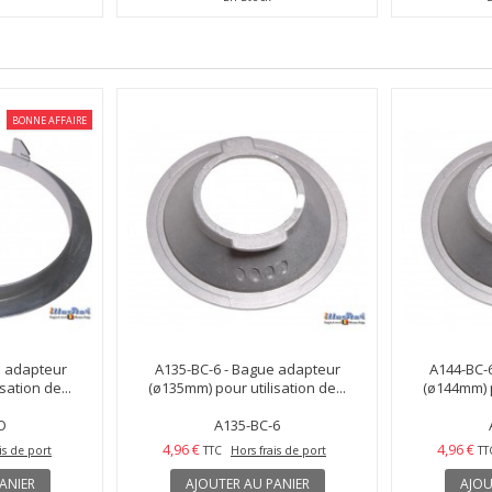
BONNE AFFAIRE
e adapteur
A135-BC-6 - Bague adapteur
A144-BC-
sation de...
(ø135mm) pour utilisation de...
(ø144mm) p
O
A135-BC-6
4,96 €
4,96 €
is de port
TTC
Hors frais de port
TT
ANIER
AJOUTER AU PANIER
AJOU