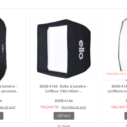
DISPONIBILITÉ: À
à lumière -
B008-A144 - Boîte à lumière -
B009-A144
pivotant...
Softbox 100x100cm -...
(softbox) o
4
B008-A144
150,34 €
164,16 €
rais de port
TTC
Hors frais de port
T
DÉTAILS
En Stock