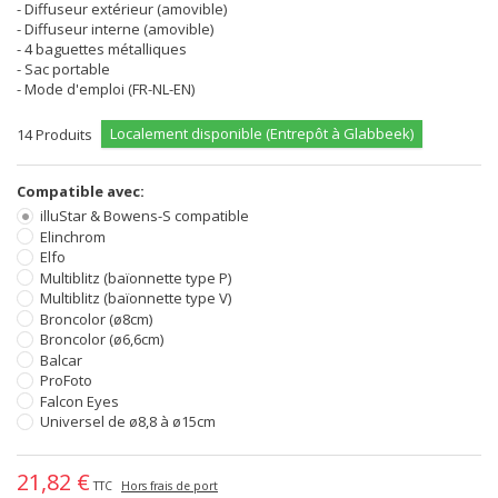
- Diffuseur extérieur (amovible)
- Diffuseur interne (amovible)
- 4 baguettes métalliques
- Sac portable
- Mode d'emploi (FR-NL-EN)
Localement disponible (Entrepôt à Glabbeek)
14
Produits
Compatible avec:
illuStar & Bowens-S compatible
Elinchrom
Elfo
Multiblitz (baïonnette type P)
Multiblitz (baïonnette type V)
Broncolor (ø8cm)
Broncolor (ø6,6cm)
Balcar
ProFoto
Falcon Eyes
Universel de ø8,8 à ø15cm
21,82 €
TTC
Hors frais de port