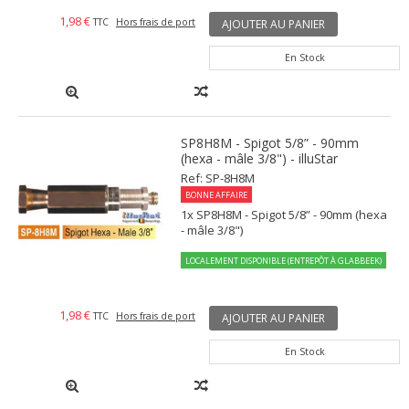
1,98 €
TTC
Hors frais de port
AJOUTER AU PANIER
En Stock
SP8H8M - Spigot 5/8” - 90mm
(hexa - mâle 3/8") - illuStar
Ref: SP-8H8M
BONNE AFFAIRE
1x SP8H8M - Spigot 5/8” - 90mm (hexa
- mâle 3/8")
LOCALEMENT DISPONIBLE (ENTREPÔT À GLABBEEK)
1,98 €
TTC
Hors frais de port
AJOUTER AU PANIER
En Stock