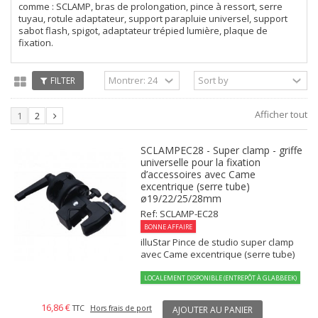
comme : SCLAMP, bras de prolongation, pince à ressort, serre
tuyau, rotule adaptateur, support parapluie universel, support
sabot flash, spigot, adaptateur trépied lumière, plaque de
fixation.
FILTER
Afficher tout
1
2
SCLAMPEC28 - Super clamp - griffe
universelle pour la fixation
d’accessoires avec Came
excentrique (serre tube)
ø19/22/25/28mm
Ref: SCLAMP-EC28
BONNE AFFAIRE
illuStar Pince de studio super clamp
avec Came excentrique (serre tube)
LOCALEMENT DISPONIBLE (ENTREPÔT À GLABBEEK)
16,86 €
TTC
Hors frais de port
AJOUTER AU PANIER