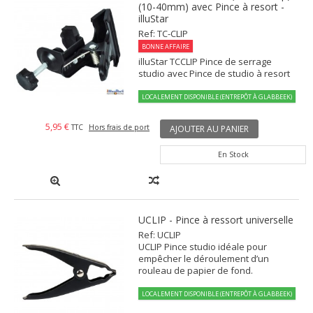
(10-40mm) avec Pince à resort -
illuStar
Ref: TC-CLIP
BONNE AFFAIRE
illuStar TCCLIP Pince de serrage
studio avec Pince de studio à resort
LOCALEMENT DISPONIBLE (ENTREPÔT À GLABBEEK)
5,95 €
TTC
Hors frais de port
AJOUTER AU PANIER
En Stock
UCLIP - Pince à ressort universelle
Ref: UCLIP
UCLIP Pince studio idéale pour
empêcher le déroulement d’un
rouleau de papier de fond.
LOCALEMENT DISPONIBLE (ENTREPÔT À GLABBEEK)