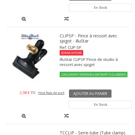
En Stock
CLIPSP - Pince à ressort avec
spigot - illuStar
Ref: CLIP-SP
BONNE AFFAIRE
illuStar CLIPSP Pince de studio à
ressort avec spigot
LOCALEMENT DISPONIBLE (ENTREPÔT À GLABBEEK)
2,98 €
TTC
Hors frais de port
AJOUTER AU PANIER
En Stock
TCCLIP - Serre-tube (Tube clamp)