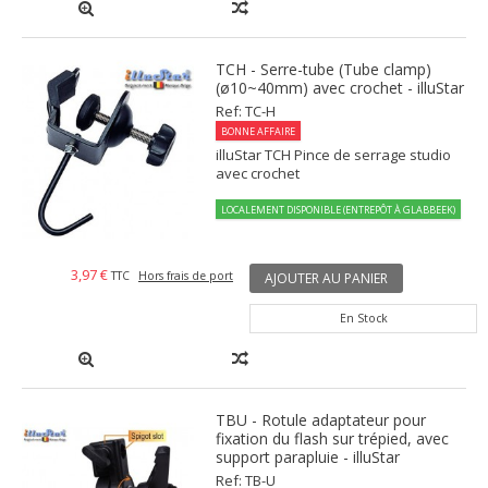
TCH - Serre-tube (Tube clamp)
(ø10~40mm) avec crochet - illuStar
Ref: TC-H
BONNE AFFAIRE
illuStar TCH Pince de serrage studio
avec crochet
LOCALEMENT DISPONIBLE (ENTREPÔT À GLABBEEK)
3,97 €
TTC
Hors frais de port
AJOUTER AU PANIER
En Stock
TBU - Rotule adaptateur pour
fixation du flash sur trépied, avec
support parapluie - illuStar
Ref: TB-U