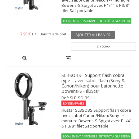
avec sabot Canon/Nikon -> monture
Bowens-S Spigot avec F 1/4" & F 3/8"
filet Sac portable
LOCALEMENT DISPONIBLE (ENTREPÔT À GLABBEEK)
7,93 €
TTC
Hors frais de port
AJOUTER AU PANIER
En Stock
SLBSOBS - Support flash cobra
type L avec sabot flash (Sony &
Canon/Nikon) pour baïonnette
Bowens-S - illuStar
Ref: SLB-SO-BS
BONNE AFFAIRE
illustar SLBSOBS Support flash cobra
avec sabot Canon/Nikon/Sony ->
monture Bowens-S Spigot avec F 1/4"
& F 3/8" filet Sac portable
LOCALEMENT DISPONIBLE (ENTREPÔT À GLABBEEK)