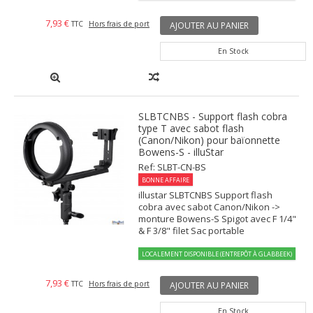
7,93 €
TTC
Hors frais de port
AJOUTER AU PANIER
En Stock
SLBTCNBS - Support flash cobra
type T avec sabot flash
(Canon/Nikon) pour baïonnette
Bowens-S - illuStar
Ref: SLBT-CN-BS
BONNE AFFAIRE
illustar SLBTCNBS Support flash
cobra avec sabot Canon/Nikon ->
monture Bowens-S Spigot avec F 1/4"
& F 3/8" filet Sac portable
LOCALEMENT DISPONIBLE (ENTREPÔT À GLABBEEK)
7,93 €
TTC
Hors frais de port
AJOUTER AU PANIER
En Stock