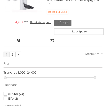
Adaptateur trépied lumière spigot 3x
5/8
RUPTURE DE STOCK
4,96 €
TTC
Hors frais de port
DÉTAILS
Stock épuisé
Afficher tout
1
2
Prix
Tranche :
1,00€ - 24,00€
Fabricant
illuStar
(24)
Elfo
(2)
Disponibilité