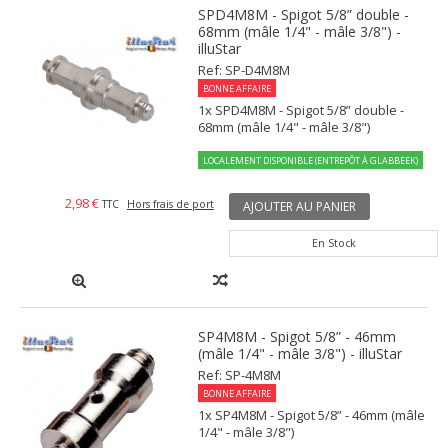
SPD4M8M - Spigot 5/8” double -
68mm (mâle 1/4" - mâle 3/8") -
illuStar
Ref: SP-D4M8M
BONNE AFFAIRE
1x SPD4M8M - Spigot 5/8” double -
68mm (mâle 1/4" - mâle 3/8")
LOCALEMENT DISPONIBLE (ENTREPÔT À GLABBEEK)
2,98 €
TTC
Hors frais de port
AJOUTER AU PANIER
En Stock
SP4M8M - Spigot 5/8” - 46mm
(mâle 1/4" - mâle 3/8") - illuStar
Ref: SP-4M8M
BONNE AFFAIRE
1x SP4M8M - Spigot 5/8” - 46mm (mâle
1/4" - mâle 3/8")