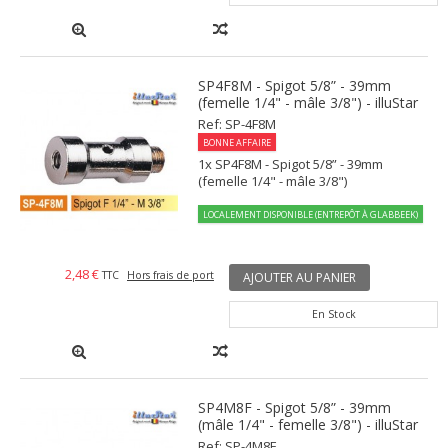
SP4F8M - Spigot 5/8” - 39mm
(femelle 1/4" - mâle 3/8") - illuStar
Ref: SP-4F8M
BONNE AFFAIRE
1x SP4F8M - Spigot 5/8” - 39mm
(femelle 1/4" - mâle 3/8")
LOCALEMENT DISPONIBLE (ENTREPÔT À GLABBEEK)
2,48 €
TTC
Hors frais de port
AJOUTER AU PANIER
En Stock
SP4M8F - Spigot 5/8” - 39mm
(mâle 1/4" - femelle 3/8") - illuStar
Ref: SP-4M8F