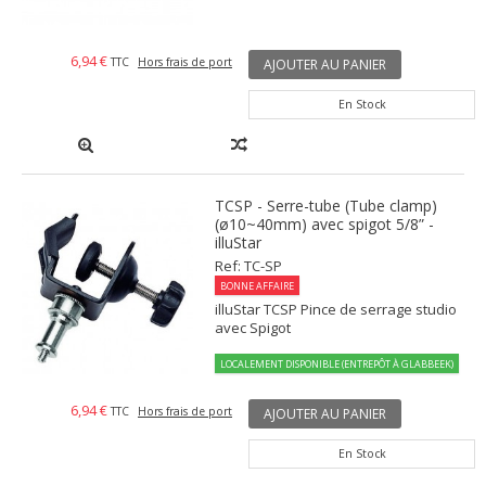
6,94 €
TTC
Hors frais de port
AJOUTER AU PANIER
En Stock
TCSP - Serre-tube (Tube clamp)
(ø10~40mm) avec spigot 5/8” -
illuStar
Ref: TC-SP
BONNE AFFAIRE
illuStar TCSP Pince de serrage studio
avec Spigot
LOCALEMENT DISPONIBLE (ENTREPÔT À GLABBEEK)
6,94 €
TTC
Hors frais de port
AJOUTER AU PANIER
En Stock