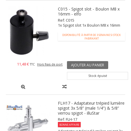
C015 - Spigot slot - Boulon M8 x
16mm - elfo
Ref: C015
1x Spigot slot 1x Boulon M8 x 16mm
DISPONIBILITÉ: À PARTIR DE 3 SEMAINE SI STOCK
FABRIKANT
11,48 €
TTC
Hors frais de port
AJOUTER AU PANIER
Stock épuisé
FLH17 - Adaptateur trépied lumière
spigot 3x 5/8” (male 1/4”) & 5/8”
verrou spigot - illuStar
Ref: FLH-17
BONNE AFFAIRE