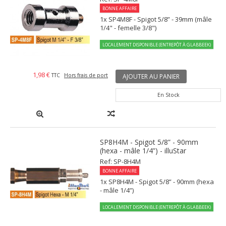
BONNE AFFAIRE
1x SP4M8F - Spigot 5/8” - 39mm (mâle
1/4" - femelle 3/8")
LOCALEMENT DISPONIBLE (ENTREPÔT À GLABBEEK)
1,98 €
TTC
Hors frais de port
AJOUTER AU PANIER
En Stock
SP8H4M - Spigot 5/8” - 90mm
(hexa - mâle 1/4”) - illuStar
Ref: SP-8H4M
BONNE AFFAIRE
1x SP8H4M - Spigot 5/8” - 90mm (hexa
- mâle 1/4”)
LOCALEMENT DISPONIBLE (ENTREPÔT À GLABBEEK)