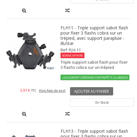
FLH11 - Triple support sabot flash
pour fixer 3 flashs cobra sur un
trépied, avec support parapluie -
illuStar
Ref: FLH-11
BONNE AFFAIRE
Triple support sabot flash pour fixer
3 flashs cobra sur un trépied
LOCALEMENT DISPONIBLE (ENTREPÔT À GLABBEEK)
3,97 €
TTC
Hors frais de port
AJOUTER AU PANIER
En Stock
FLH13 - Triple support sabot flash
pour fixer 3 flashs cobra sur un