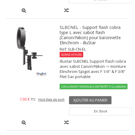
SLBCNEL - Support flash cobra
type L avec sabot flash
(Canon/Nikon) pour baïonnette
Elinchrom - illuStar
Ref: SLB-CN-EL
BONNE AFFAIRE
illustar SLBCNEL Support flash cobra
avec sabot Canon/Nikon -> monture
Elinchrom Spigot avec F 1/4" & F 3/8"
filet Sac portable
LOCALEMENT DISPONIBLE (ENTREPÔT À GLABBEEK)
7,93 €
TTC
Hors frais de port
AJOUTER AU PANIER
En Stock