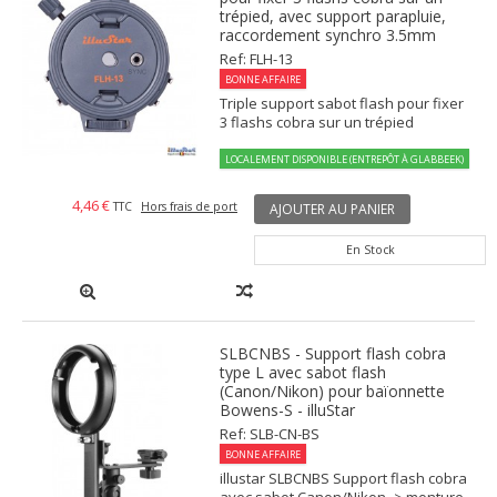
trépied, avec support parapluie,
raccordement synchro 3.5mm
Ref: FLH-13
BONNE AFFAIRE
Triple support sabot flash pour fixer
3 flashs cobra sur un trépied
LOCALEMENT DISPONIBLE (ENTREPÔT À GLABBEEK)
4,46 €
TTC
Hors frais de port
AJOUTER AU PANIER
En Stock
SLBCNBS - Support flash cobra
type L avec sabot flash
(Canon/Nikon) pour baïonnette
Bowens-S - illuStar
Ref: SLB-CN-BS
BONNE AFFAIRE
illustar SLBCNBS Support flash cobra