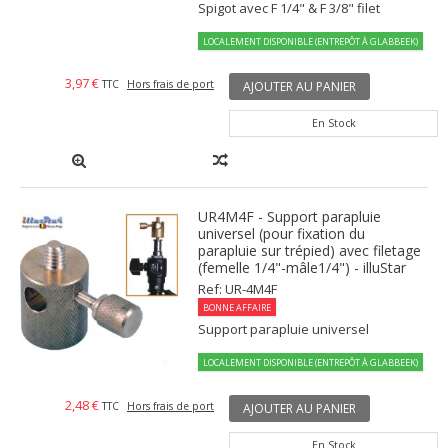
Spigot avec F 1/4" & F 3/8" filet
LOCALEMENT DISPONIBLE (ENTREPÔT À GLABBEEK)
3,97 €
TTC
Hors frais de port
AJOUTER AU PANIER
En Stock
UR4M4F - Support parapluie
universel (pour fixation du
parapluie sur trépied) avec filetage
(femelle 1/4"-mâle1/4") - illuStar
Ref: UR-4M4F
BONNE AFFAIRE
Support parapluie universel
LOCALEMENT DISPONIBLE (ENTREPÔT À GLABBEEK)
2,48 €
TTC
Hors frais de port
AJOUTER AU PANIER
En Stock