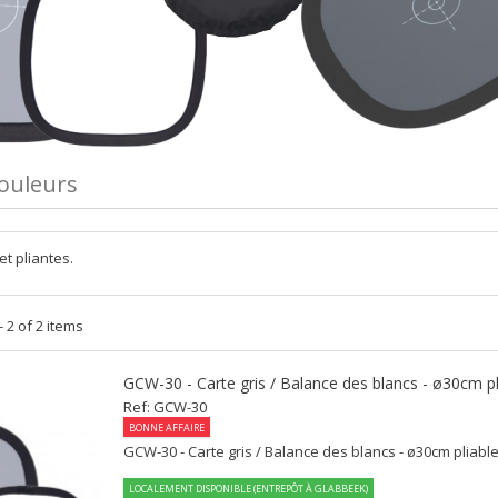
couleurs
et pliantes.
 2 of 2 items
GCW-30 - Carte gris / Balance des blancs - ø30cm p
Ref: GCW-30
BONNE AFFAIRE
GCW-30 - Carte gris / Balance des blancs - ø30cm pliabl
LOCALEMENT DISPONIBLE (ENTREPÔT À GLABBEEK)