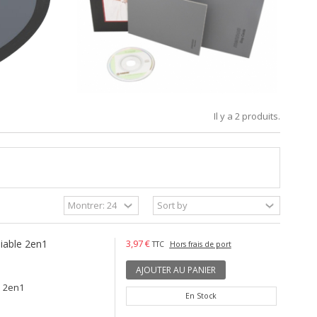
Il y a 2 produits.
liable 2en1
3,97 €
TTC
Hors frais de port
AJOUTER AU PANIER
e 2en1
En Stock