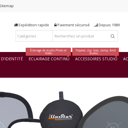
Sitemap
Expédition rapide
Paiement sécurisé
Depuis 1989
Éclairage de studio Photo et
Trépied, clip, bras, clamp, fond
Vidéo
studio, ...
D’IDENTITÉ
ECLAIRAGE CONTINU
ACCESSOIRES STUDIO
AC