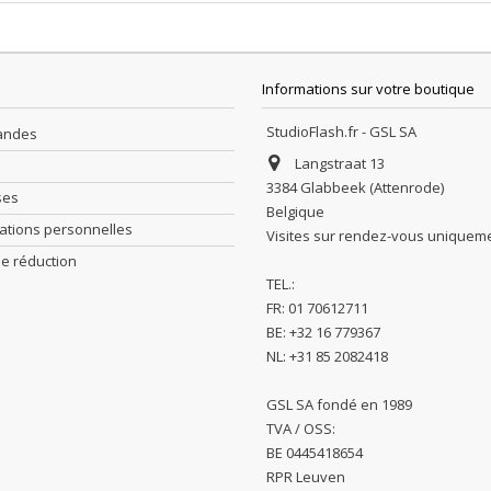
Informations sur votre boutique
StudioFlash.fr - GSL SA
andes
Langstraat 13
3384 Glabbeek (Attenrode)
ses
Belgique
ations personnelles
Visites sur rendez-vous uniquem
e réduction
TEL.:
FR: 01 70612711
BE: +32 16 779367
NL: +31 85 2082418
GSL SA fondé en 1989
TVA / OSS:
BE 0445418654
RPR Leuven