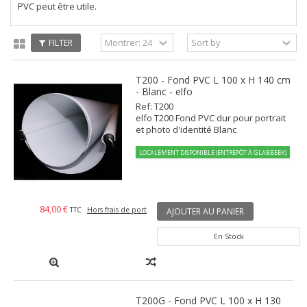
PVC peut être utile.
FILTER
T200 - Fond PVC L 100 x H 140 cm
- Blanc - elfo
Ref: T200
elfo T200 Fond PVC dur pour portrait
et photo d'identité Blanc
LOCALEMENT DISPONIBLE (ENTREPÔT À GLABBEEK)
84,00 €
TTC
Hors frais de port
AJOUTER AU PANIER
En Stock
T200G - Fond PVC L 100 x H 130