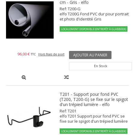
cm - Gris - elfo
Ref: T200-G
elfo T200G Fond PVC dur pour portrait
et photo d'identité Gris
LOCALEMENT DISPONIBLE (ENTREPÔT À GLABBEEK)
96,00 €
TTC
Hors frais de port
AJOUTER AU PANIER
En Stock
T201 - Support pour fond PVC
(T200, T200-G) se fixe sur le spigot
d'un trépied lumière - elfo
Ref: T201
elfo T201 Support pour fond PVC se
fixe sur le spigot d'un trépied lumière
LOCALEMENT DISPONIBLE (ENTREPÔT À GLABBEEK)