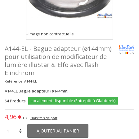
- Image non contractuelle
A144-EL - Bague adapteur (ø144mm)
pour utilisation de modificateur de
lumière illuStar & Elfo avec flash
Elinchrom
Référence:
A144-EL
A144EL Bague adapteur (ø144mm)
Localement disponible (Entrepôt à Glabbeek)
54
Produits
4,96 €
TTC
Hors frais de port
AJOUTER AU PANIER