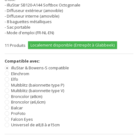
- illuStar SB120-A144 Softbox Octogonale
- Diffuseur extérieur (amovible)
- Diffuseur interne (amovible)
- 8 baguettes métalliques
- Sac portable
- Mode d'emploi (FR-NL-EN)
Localement disponible (Entrepôt à Glabbeek)
11
Produits
Compatible avec:
illuStar & Bowens-S compatible
Elinchrom
Elfo
Multiblitz (baïonnette type P)
Multiblitz (baïonnette type V)
Broncolor (ø8cm)
Broncolor (ø6,6cm)
Balcar
ProFoto
Falcon Eyes
Universel de ø8,8 à ø15cm