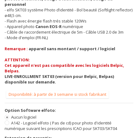
personnel
- elfo SKT03 système Photo d’identité - Bol beauté (Softlight reflector)
ø48,5 cm.
- Flash avec énergie flash trés stable 120Ws
- Appareil photo
Canon EOS-R
numérique
- Câble de raccordement électrique de 5m - Câble USB 2.0 de 3m
- Mode d'emploi (FR-NL)
Remarque :
appareil sans montant / support / logiciel
ATTENTION:
Cet appareil n'est pas compatible avec les logiciels Belpic,
Belpas.
LIVE-ENROLLMENT SKT03 (version pour Belpic, Belpas)
disponible sur demande.
Disponibilité: à partir de 3 semaine si stock fabrikant
Option Software elfoto:
Aucun logiciel
A142 - Logiciel elFoto ( Pas de cd) pour photo d'identité
numérique suivant les prescriptions ICAO pour SKT03/SKT04