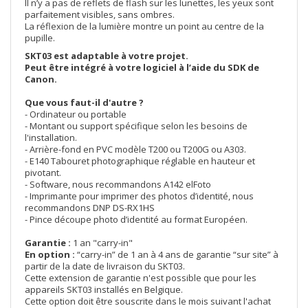
Il n’y a pas de reflets de flash sur les lunettes, les yeux sont
parfaitement visibles, sans ombres.
La réflexion de la lumière montre un point au centre de la
pupille.
SKT03 est adaptable à votre projet.
Peut être intégré à votre logiciel à l’aide du SDK de
Canon.
Que vous faut-il d'autre ?
- Ordinateur ou portable
- Montant ou support spécifique selon les besoins de
l'installation.
- Arrière-fond en PVC modèle T200 ou T200G ou A303.
- E140 Tabouret photographique réglable en hauteur et
pivotant.
- Software, nous recommandons A142 elFoto
- Imprimante pour imprimer des photos d’identité, nous
recommandons DNP DS-RX1HS
- Pince découpe photo d’identité au format Européen.
Garantie :
1 an "carry-in"
En option :
“carry-in” de 1 an à 4 ans de garantie “sur site” à
partir de la date de livraison du SKT03.
Cette extension de garantie n'est possible que pour les
appareils SKT03 installés en Belgique.
Cette option doit être souscrite dans le mois suivant l'achat