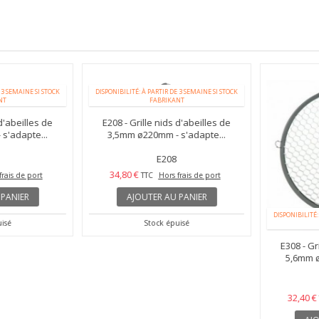
 SEMAINE SI STOCK
DISPONIBILITÉ: À PARTIR DE 3 SEMAINE SI STOCK
FABRIKANT
'abeilles de
E208 - Grille nids d'abeilles de
'adapte...
3,5mm ø220mm - s'adapte...
E208
34,80 €
ais de port
TTC
Hors frais de port
ANIER
AJOUTER AU PANIER
DISPONIBILITÉ: À
sé
Stock épuisé
E308 - Gril
5,6mm ø2
32,40 €
T