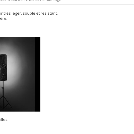
r très léger, souple et résistant.
ière.
lles.