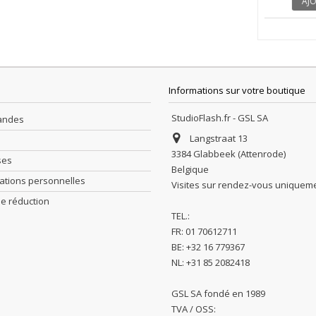
AJOU
Informations sur votre boutique
StudioFlash.fr - GSL SA
andes
Langstraat 13
3384 Glabbeek (Attenrode)
ses
Belgique
ations personnelles
Visites sur rendez-vous uniquem
e réduction
TEL.:
FR: 01 70612711
BE: +32 16 779367
NL: +31 85 2082418
GSL SA fondé en 1989
TVA / OSS: