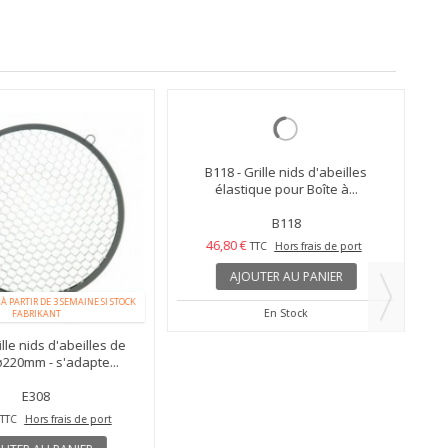
B118 - Grille nids d'abeilles
élastique pour Boîte à...
B118
46,80 €
TTC
Hors frais de port
AJOUTER AU PANIER
 PARTIR DE 3 SEMAINE SI STOCK
En Stock
FABRIKANT
le nids d'abeilles de
20mm - s'adapte...
E308
TC
Hors frais de port