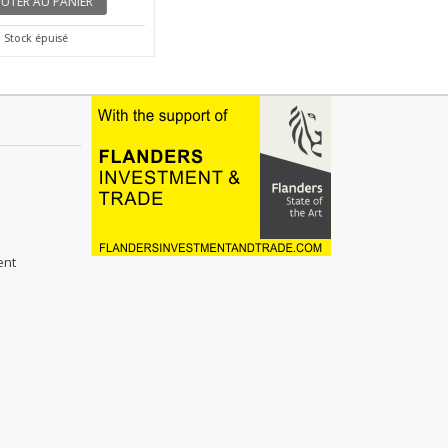
TER AU PANIER
Stock épuisé
ent