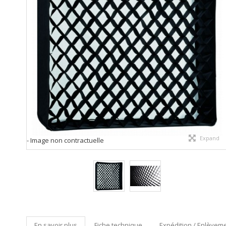
Expand
- Image non contractuelle
En savoir plus
Fiche technique
Expédition / Enlèveme