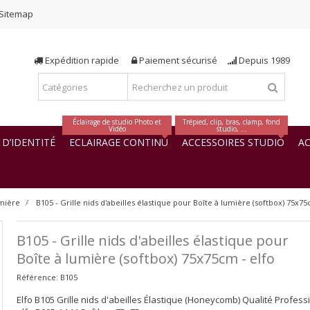
Sitemap
Expédition rapide
Paiement sécurisé
Depuis 1989
Éclairage de studio Photo et
Trépied, clip, bras, clamp, fond
Vidéo
studio, ...
D’IDENTITÉ
ECLAIRAGE CONTINU
ACCESSOIRES STUDIO
AC
umière
B105 - Grille nids d'abeilles élastique pour Boîte à lumière (softbox) 75x75
B105 - Grille nids d'abeilles élastique pour
Boîte à lumière (softbox) 75x75cm - elfo
Référence:
B105
Elfo B105 Grille nids d'abeilles Élastique (Honeycomb) Qualité Profess