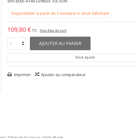
elfo B005-A144 Softbox 75x75cm
Disponibilité: à partir de 3 semaine si stock fabrikant
109,80 €
TTC
Hors frais de port
AJOUTER AU PANIER
Stock épuisé
Imprimer
Ajouter au comparateur
nt / Délai de livraison / Emballage