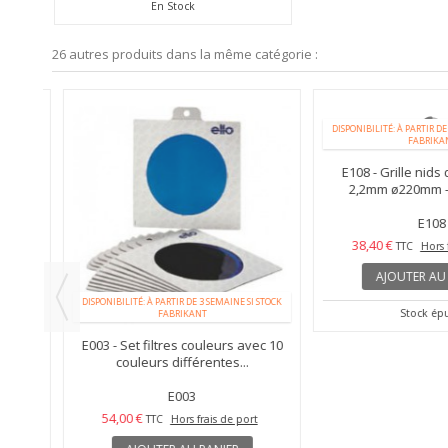
En Stock
26 autres produits dans la même catégorie :
DISPONIBILITÉ: À PARTIR DE 3
FABRIKANT
E108 - Grille nids d
2,2mm ø220mm - s
E108
38,40 €
TTC
Hors fr
AJOUTER AU P
 STOCK
DISPONIBILITÉ: À PARTIR DE 3 SEMAINE SI STOCK
Stock épui
FABRIKANT
otant
E003 - Set filtres couleurs avec 10
couleurs différentes...
E003
54,00 €
TTC
Hors frais de port