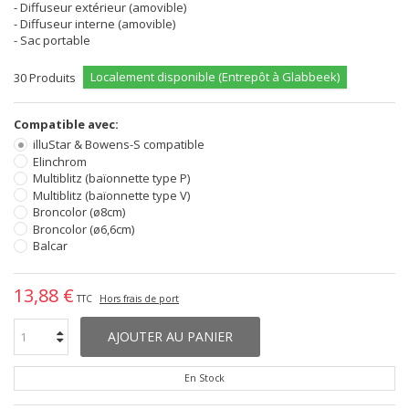
- Diffuseur extérieur (amovible)
- Diffuseur interne (amovible)
- Sac portable
Localement disponible (Entrepôt à Glabbeek)
30
Produits
Compatible avec:
illuStar & Bowens-S compatible
Elinchrom
Multiblitz (baïonnette type P)
Multiblitz (baïonnette type V)
Broncolor (ø8cm)
Broncolor (ø6,6cm)
Balcar
13,88 €
TTC
Hors frais de port
AJOUTER AU PANIER
En Stock