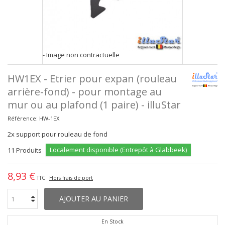
- Image non contractuelle
HW1EX - Etrier pour expan (rouleau
arrière-fond) - pour montage au
mur ou au plafond (1 paire) - illuStar
Référence:
HW-1EX
2x support pour rouleau de fond
Localement disponible (Entrepôt à Glabbeek)
11
Produits
8,93 €
TTC
Hors frais de port
AJOUTER AU PANIER
En Stock