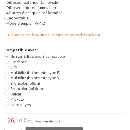
- Diffuseur extérieur (amovible)
- Diffuseur interne (amovible)
- 4 barres élastiques préformées
- Sac portable
- Mode d'emploi (FR-NL)
Disponibilité: à partir de 3 semaine si stock fabrikant
Compatible avec:
illuStar & Bowens-S compatible
Elinchrom
Elfo
Multiblitz (baïonnette type P)
Multiblitz (baïonnette type V)
Broncolor (ø8cm)
Broncolor (ø6,6cm)
Balcar
ProFoto
Falcon Eyes
126,14 €
TTC
Hors frais de port