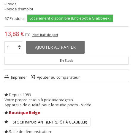
- Poids
- Mode d’emploi
Localement disponible (Entrepôt à Glabbeek)
67
Produits
13,88 €
TTC
Hors frais de port
AJOUTER AU PANIER
En Stock
Imprimer
Ajouter au comparateur
Depuis 1989
Votre propre studio à prix avantageux
Appareils de qualité pour le studio photo - Vidéo
Boutique Belge
STOCK IMPORTANT (ENTREPÔT À GLABBEEK)
Salle de démonstration