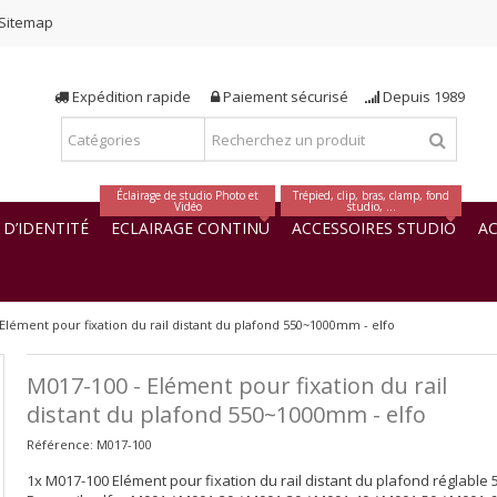
Sitemap
Expédition rapide
Paiement sécurisé
Depuis 1989
Éclairage de studio Photo et
Trépied, clip, bras, clamp, fond
Vidéo
studio, ...
D’IDENTITÉ
ECLAIRAGE CONTINU
ACCESSOIRES STUDIO
AC
Elément pour fixation du rail distant du plafond 550~1000mm - elfo
M017-100 - Elément pour fixation du rail
distant du plafond 550~1000mm - elfo
Référence:
M017-100
1x M017-100 Elément pour fixation du rail distant du plafond réglabl