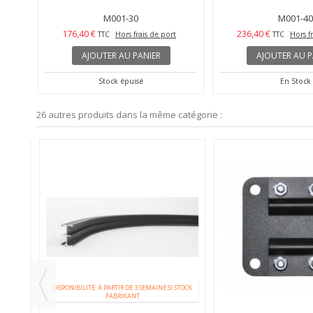
M001-30
M001-40
176,40 €
236,40 €
TTC
Hors frais de port
TTC
Hors f
AJOUTER AU PANIER
AJOUTER AU P
Stock épuisé
En Stock
26 autres produits dans la même catégorie :
 STOCK
DISPONIBILITÉ: À PARTIR DE 3 SEMAINE SI STOCK
FABRIKANT