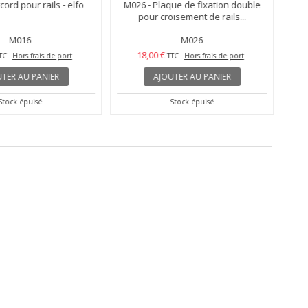
ord pour rails - elfo
M026 - Plaque de fixation double
pour croisement de rails...
M016
M026
18,00 €
TC
Hors frais de port
TTC
Hors frais de port
TER AU PANIER
AJOUTER AU PANIER
Stock épuisé
Stock épuisé