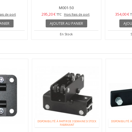
M001-50
295,20 €
354,00 €
rais de port
TTC
Hors frais de port
T
ANIER
AJOUTER AU PANIER
AJOU
En Stock
DISPONIBILITÉ: À PARTIR DE 3 SEMAINE SI STOCK
DISPONIBILITÉ: À
FABRIKANT