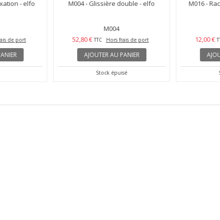
ation - elfo
M004 - Glissière double - elfo
M016 - Racc
M004
52,80 €
12,00 €
ais de port
TTC
Hors frais de port
T
ANIER
AJOUTER AU PANIER
AJOU
Stock épuisé