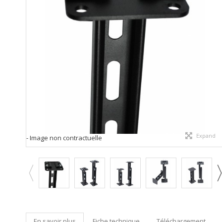
Expand
- Image non contractuelle
En savoir plus
Fiche technique
Téléchargement