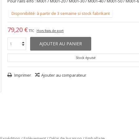
Pour rails elfo : M001 / M001-20 / M001-30 / M001-40 / M001-50 / M001-
Disponibilité: à partir de 3 semaine si stock fabrikant
79,20 €
TTC
Hors frais de port
AJOUTER AU PANIER
Stock épuisé
Imprimer
Ajouter au comparateur
Expédition / Enlèvement / Délai de livraison / Emballage