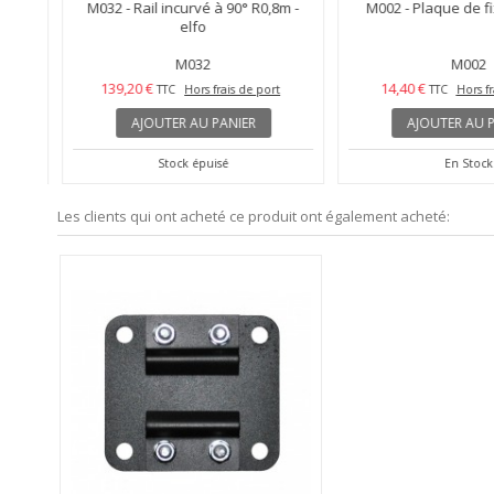
mm -
M032 - Rail incurvé à 90° R0,8m -
M002 - Plaque de fix
elfo
M032
M002
139,20 €
14,40 €
t
TTC
Hors frais de port
TTC
Hors fr
AJOUTER AU PANIER
AJOUTER AU P
Stock épuisé
En Stock
Les clients qui ont acheté ce produit ont également acheté: