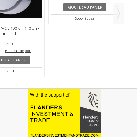
DISPONIBILITÉ: À PARTIR DE 3 SEMAINE SI STOCK
FABRIKANT
PVC L 100 x H 140 cm -
M017-145 - Elément pour fixation du
lanc - elfo
rail distant du...
T200
M017-145
96,00 €
TC
Hors frais de port
TTC
Hors frais de port
TER AU PANIER
AJOUTER AU PANIER
En Stock
Stock épuisé