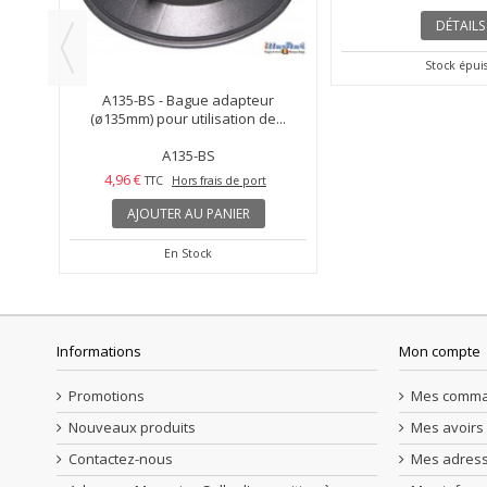
 STOCK
U2
A135-BS - Bague adapteur
E004 - Réflecteur 
à...
(ø135mm) pour utilisation de...
support pour parap
A135-BS
E004
4,96 €
39,60 €
t
TTC
Hors frais de port
TTC
Hors fr
AJOUTER AU PANIER
DÉTAILS
En Stock
Stock épui
Informations
Mon compte
Promotions
Mes comm
Nouveaux produits
Mes avoirs
Contactez-nous
Mes adres