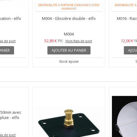
DISPONIBILITÉ: À PARTIR DE 3 SEMAINE SI STOCK
DISPONIBILITÉ: À
FABRIKANT
ation - elfo
M004 - Glissière double - elfo
M016 - Racc
M004
52,80 €
12,00 €
ais de port
TTC
Hors frais de port
T
ANIER
AJOUTER AU PANIER
AJOU
Stock épuisé