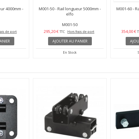
eur 4000mm -
M001-50 - Rail longueur 5000mm -
M001-60 - R
elfo
M001-50
295,20 €
354,00 €
rais de port
TTC
Hors frais de port
T
ANIER
AJOUTER AU PANIER
AJOU
En Stock