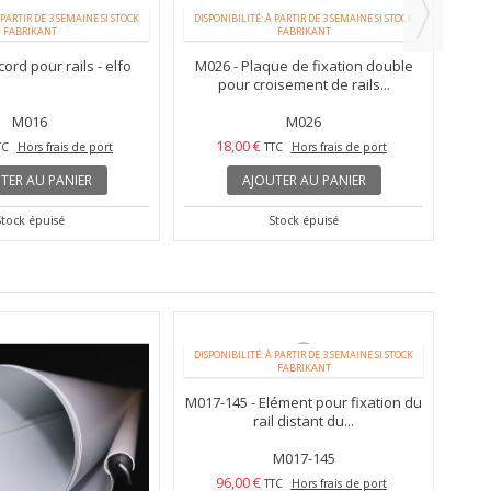
 PARTIR DE 3 SEMAINE SI STOCK
DISPONIBILITÉ: À PARTIR DE 3 SEMAINE SI STOCK
FABRIKANT
FABRIKANT
ord pour rails - elfo
M026 - Plaque de fixation double
pour croisement de rails...
M016
M026
18,00 €
TC
Hors frais de port
TTC
Hors frais de port
TER AU PANIER
AJOUTER AU PANIER
Stock épuisé
Stock épuisé
BE3 