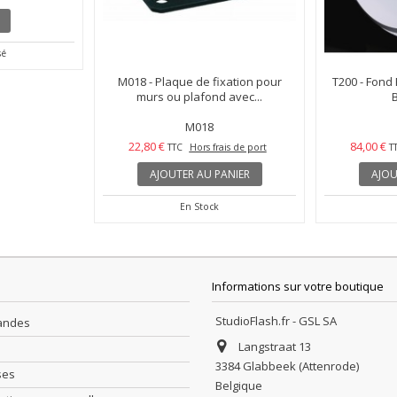
ø150mm avec
M018 - Plaque de fixation pour
T200 - Fond 
luie - elfo
murs ou plafond avec...
B
M018
22,80 €
84,00 €
ais de port
TTC
Hors frais de port
T
AJOUTER AU PANIER
AJOU
sé
En Stock
Informations sur votre boutique
StudioFlash.fr - GSL SA
andes
Langstraat 13
3384 Glabbeek (Attenrode)
ses
Belgique