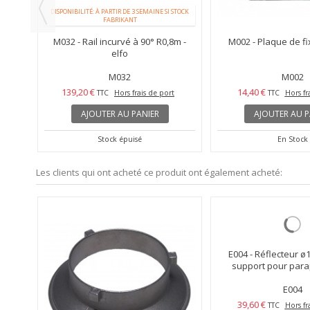
 STOCK
DISPONIBILITÉ: À PARTIR DE 3 SEMAINE SI STOCK
FABRIKANT
mm -
M032 - Rail incurvé à 90° R0,8m -
M002 - Plaque de fix
elfo
M032
M002
139,20 €
14,40 €
t
TTC
Hors frais de port
TTC
Hors fr
AJOUTER AU PANIER
AJOUTER AU P
Stock épuisé
En Stock
Les clients qui ont acheté ce produit ont également acheté: