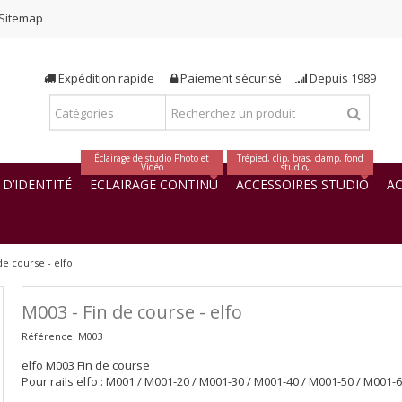
Sitemap
Expédition rapide
Paiement sécurisé
Depuis 1989
Éclairage de studio Photo et
Trépied, clip, bras, clamp, fond
Vidéo
studio, ...
D’IDENTITÉ
ECLAIRAGE CONTINU
ACCESSOIRES STUDIO
AC
de course - elfo
M003 - Fin de course - elfo
Référence:
M003
elfo M003 Fin de course
Pour rails elfo : M001 / M001-20 / M001-30 / M001-40 / M001-50 / M001-