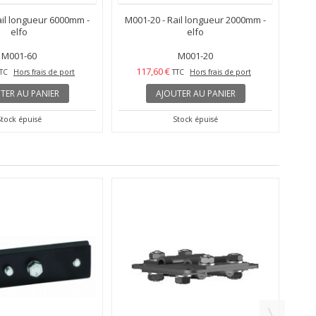
ail longueur 6000mm -
M001-20 - Rail longueur 2000mm -
elfo
elfo
M001-60
M001-20
117,60 €
TC
Hors frais de port
TTC
Hors frais de port
TER AU PANIER
AJOUTER AU PANIER
Stock épuisé
Stock épuisé
M00