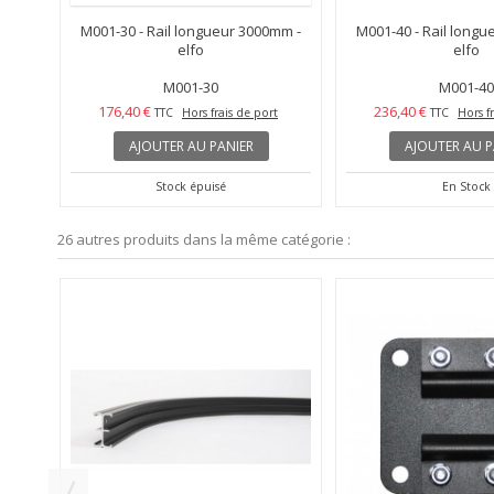
M001-30 - Rail longueur 3000mm -
M001-40 - Rail longu
elfo
elfo
M001-30
M001-40
176,40 €
236,40 €
TTC
Hors frais de port
TTC
Hors f
AJOUTER AU PANIER
AJOUTER AU P
Stock épuisé
En Stock
26 autres produits dans la même catégorie :