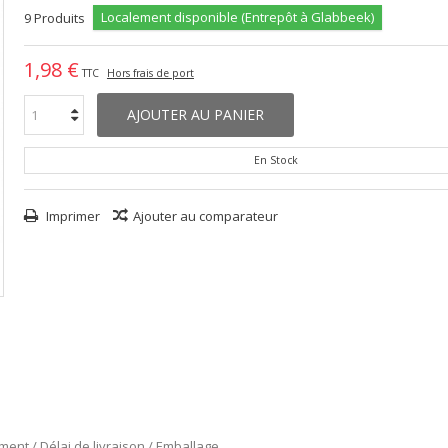
Localement disponible (Entrepôt à Glabbeek)
9
Produits
1,98 €
TTC
Hors frais de port
AJOUTER AU PANIER
En Stock
Imprimer
Ajouter au comparateur
ment / Délai de livraison / Emballage