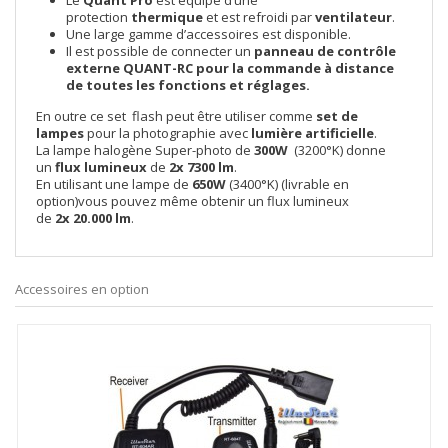
Le
Quant Pro
est équipé d’une
protection
thermique
et est refroidi par
ventilateur
.
Une large gamme d’accessoires est disponible.
Il est possible de connecter un
panneau de contrôle
externe
QUANT-RC
pour la commande à distance
de toutes les fonctions et réglages.
En outre ce set flash peut être utiliser comme
set de
lampes
pour la photographie avec
lumière artificielle
.
La lampe halogène Super-photo de
300W
(3200°K) donne
un
flux lumineux
de
2x 7300 lm
.
En utilisant une lampe de
650W
(3400°K) (livrable en
option)vous pouvez même obtenir un flux lumineux
de
2x 20.000 lm
.
Accessoires en option