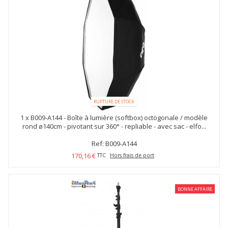
RUPTURE DE STOCK
1 x
B009-A144 - Boîte à lumière (softbox) octogonale / modèle
rond ø140cm - pivotant sur 360° - repliable - avec sac - elfo...
Ref: B009-A144
170,16 €
TTC
Hors frais de port
BONNE AFFAIRE