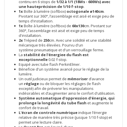
continu en 6 stops de
1/32 à 1/1 (18Ws - 600Ws) avec
une hauteprécision de 1/10 f-stop
.
1x
Boîte à lumière (softbox)
octogonale ø140cm
.
Pivotant sur 360°, l’assemblage est aisé et exige peu de
temps d'installation.
1x
Boîte à lumière (softbox) de
60x130
cm. Pivotant sur
360°, l’assemblage est aisé et exige peu de temps
d'installation.
2x
Trépied de
250
cm. Avec une solidité et une stabilité
mécanique très élevées. Pourvu d'un
système pneumatique et d'un verrouillage ferme.
La
stabilité de l'énergiee du flash est
exceptionnelle
0.02 f-stop.
Equipé avec tube flash PerkinElmer.
Béneficie d'un système avancé pour le réglage de la
lumière.
Un outil judicieux permet de
mémoriser
d’avance
un
réglage
ou de bloquer les réglages (le flash
excepté) afin de prévenir les manipulations
indésirables et d’augmenter ainsi le confort d'utilisation.
Système automatique d'oppression d'énergie, qui
prolonge la longévité du tube flash
et augmente le
confort de travail.
L'écran de controle numérique
indique l’énergie
relative de manière très précise (jusque 1/10 f-stop) et
permet une lecture claire.