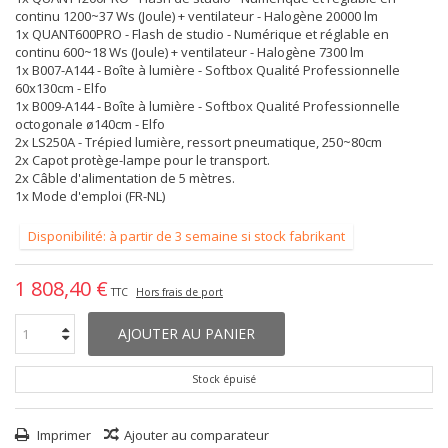
continu 1200~37 Ws (Joule) + ventilateur - Halogène 20000 lm
1x QUANT600PRO - Flash de studio - Numérique et réglable en
continu 600~18 Ws (Joule) + ventilateur - Halogène 7300 lm
1x B007-A144 - Boîte à lumière - Softbox Qualité Professionnelle
60x130cm - Elfo
1x B009-A144 - Boîte à lumière - Softbox Qualité Professionnelle
octogonale ø140cm - Elfo
2x LS250A - Trépied lumière, ressort pneumatique, 250~80cm
2x Capot protège-lampe pour le transport.
2x Câble d'alimentation de 5 mètres.
1x Mode d'emploi (FR-NL)
Disponibilité: à partir de 3 semaine si stock fabrikant
1 808,40 €
TTC
Hors frais de port
AJOUTER AU PANIER
Stock épuisé
Imprimer
Ajouter au comparateur