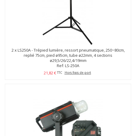
2 x
LS250A - Trépied lumière, ressort pneumatique, 250~80cm,
replié 75cm, pied ø95cm, tube ø22mm, 4 sections
ø29,5/26/22,4/19mm
Ref: LS-250A
21,82 €
TTC
Hors frais de port