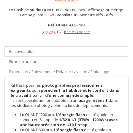
RUPTURE DE STOCK
1 x
Flash de studio QUANT-600-PRO 600 Ws - Affichage numériqe -
Lampe pilote 300W - ventilateur - Monture elfo - elfo
Ref: QUANT-600-PRO
643,20 €
TTC
Hors frais de port
En savoir plus
Fiche technique
Expédition / Enlèvement / Délai de livraison / Emballage
Kit flash pour les
photographes professionnels
exigeants
qui
apprécient la fiabilité et le confort dans
le travail à partir d'une commande simple.
Ils sont spécifiquement adaptés à un
usage intensif
dans
les studios de photographie ou lors de déplacements.
1x
QUANT 1200 pro
.
L’énergie flash
est réglable en
continu en 6 stops de
1/32 à 1/1 (37Ws - 1200Ws) avec
une hauteprécision de 1/10 f-stop
.
1x
QUANT 600 pro
.
L’énergie flash
est réglable en