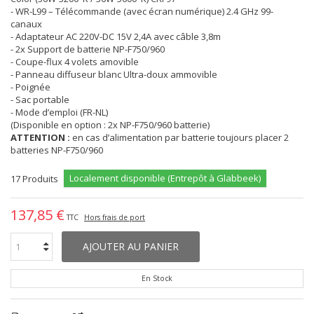
- WR-L99 – Télécommande (avec écran numérique) 2.4 GHz 99-
canaux
- Adaptateur AC 220V-DC 15V 2,4A avec câble 3,8m
- 2x Support de batterie NP-F750/960
- Coupe-flux 4 volets amovible
- Panneau diffuseur blanc Ultra-doux ammovible
- Poignée
- Sac portable
- Mode d’emploi (FR-NL)
(Disponible en option : 2x NP-F750/960 batterie)
ATTENTION :
en cas d’alimentation par batterie toujours placer 2
batteries NP-F750/960
Localement disponible (Entrepôt à Glabbeek)
17
Produits
137,85 €
TTC
Hors frais de port
AJOUTER AU PANIER
En Stock