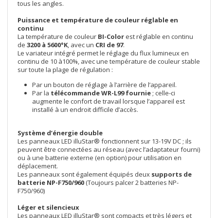
tous les angles.
Puissance et température de couleur réglable en
continu
La température de couleur
BI-Color
est réglable en continu
de
3200 à 5600°K
, avec un
CRI de 97
.
Le variateur intégré permet le réglage du flux lumineux en
continu de 10 à100%, avec une température de couleur stable
sur toute la plage de régulation :
Par un bouton de réglage à l’arrière de l’appareil.
Par la
télécommande WR-L99 fournie
; celle-ci
augmente le confort de travail lorsque l’appareil est
installé à un endroit difficile d’accès.
Système d’énergie double
Les panneaux LED illuStar® fonctionnent sur 13-19V DC ; ils
peuvent être connectées au réseau (avec l’adaptateur fourni)
ou à une batterie externe (en option) pour utilisation en
déplacement.
Les panneaux sont également équipés deux
supports de
batterie NP-F750/960
(Toujours palcer 2 batteries NP-
F750/960)
Léger et silencieux
Les panneaux LED illuStar® sont compacts et très légers et