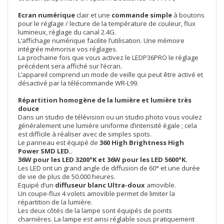
Ecran numérique
clair et une
commande simple
à boutons
pour le réglage / lecture de la température de couleur, flux
lumineux, réglage du canal 2.4G.
L’affichage numérique facilite l’utilisation. Une mémoire
intégrée mémorise vos réglages.
La prochaine fois que vous activez le LEDP36PRO le réglage
précédent sera affiché sur l’écran.
L’appareil comprend un mode de veille qui peut être activé et
désactivé par la télécommande WR-L99.
Répartition homogène de la lumière et lumière très
douce
Dans un studio de télévision ou un studio photo vous voulez
généralement une lumière uniforme d’intensité égale ; cela
est difficile à réaliser avec de simples spots.
Le panneau est équipé de
360 High Brightness High
Power SMD LED.
.
36W pour les LED 3200°K et 36W pour les LED 5600°K.
Les LED ont un grand angle de diffusion de 60° et une durée
de vie de plus de 50.000 heures.
Equipé d’un
diffuseur blanc Ultra-doux
amovible.
Un coupe-flux 4 volets amovible permet de limiter la
répartition de la lumière.
Les deux côtés de la lampe sont équipés de points
charnières. La lampe est ainsi réglable sous pratiquement