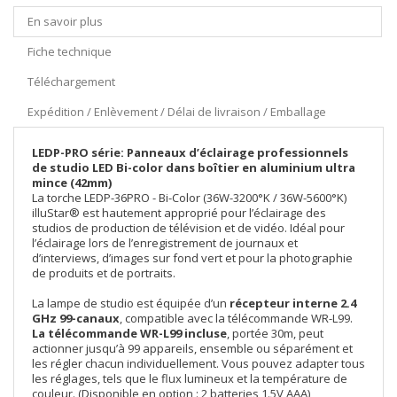
En savoir plus
Fiche technique
Téléchargement
Expédition / Enlèvement / Délai de livraison / Emballage
LEDP-PRO série: Panneaux d’éclairage professionnels
de studio LED Bi-color dans boîtier en aluminium ultra
mince (42mm)
La torche LEDP-36PRO - Bi-Color (36W-3200°K / 36W-5600°K)
illuStar® est hautement approprié pour l’éclairage des
studios de production de télévision et de vidéo. Idéal pour
l’éclairage lors de l’enregistrement de journaux et
d’interviews, d’images sur fond vert et pour la photographie
de produits et de portraits.
La lampe de studio est équipée d’un
récepteur interne 2.4
GHz 99-canaux
, compatible avec la télécommande WR-L99.
La télécommande WR-L99 incluse
, portée 30m, peut
actionner jusqu’à 99 appareils, ensemble ou séparément et
les régler chacun individuellement. Vous pouvez adapter tous
les réglages, tels que le flux lumineux et la température de
couleur. (Disponible en option : 2 batteries 1.5V AAA)