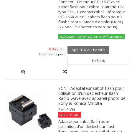
Contient: - Emetteur RTU16HT avec
sabot flash pour cobra - Batterie 12V
type 23A - X-contact cabel - Récepteur
RTU16SR avec 3 sabots flash pour 3
flashs cobra - Mode d'emploi (FR-NL)
(2x AAA 1.5V batteries non inclus)
LOCALEMENT DISPONIBLE (ENTREPÔT À GLABBEEK)
4,96 €
TTC
AJOUTER AU PANIER
Hors frais de port
En Stock
SCN - Adaptateur sabot flash pour
utilisation d'un déclecheur flash
Radio-wave avec appareil photo de
Sony & Konica Minolta
Ref: S-CN
BONNE AFFAIRE
Adaptateur sabot flash pour
utilisation d'un déclecheur flash
Radio-wave avec appareil photo de