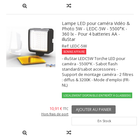
Lampe LED pour caméra Vidéo &
Photo 5W - LEDC-5W - 5500°K -
360 lx - Pour 4 batteries AA -
illuStar
Ref: LEDC-5W
BONNE AFFAIRE
- illuStar LEDC5W Torche LED pour
caméra - 5500°K - Sabot flash
standard/sabot accessoires -
Support de montage caméra - 2 filtres
: diffus & 3200K - Mode d'emploi (FR-
NL)
LOCALEMENT DISPONIBLE (ENTREPÔT À GLABBEEK)
10,91 €
TTC
AJOUTER AU PANIER
Hors frais de port
En Stock