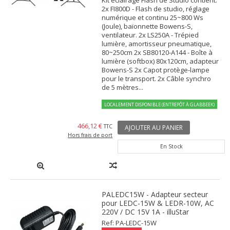
2x FI800D - Flash de studio, réglage
numérique et continu 25~800 Ws
(Joule), baïonnette Bowens-S,
ventilateur. 2x LS250A - Trépied
lumière, amortisseur pneumatique,
80~250cm 2x SB80120-A144 - Boîte à
lumière (softbox) 80x120cm, adapteur
Bowens-S 2x Capot protège-lampe
pour le transport. 2x Câble synchro
de 5 mètres...
LOCALEMENT DISPONIBLE (ENTREPÔT À GLABBEEK)
466,12 €
TTC
AJOUTER AU PANIER
Hors frais de port
En Stock
PALEDC15W - Adapteur secteur
pour LEDC-15W & LEDR-10W, AC
220V / DC 15V 1A - illuStar
Ref: PA-LEDC-15W