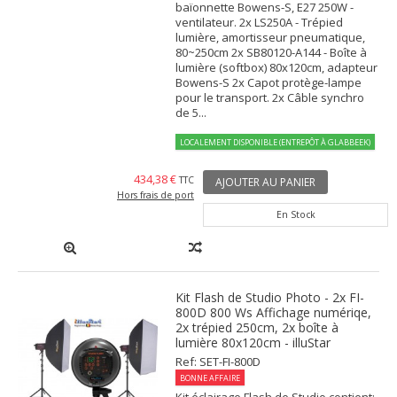
baïonnette Bowens-S, E27 250W -
ventilateur. 2x LS250A - Trépied
lumière, amortisseur pneumatique,
80~250cm 2x SB80120-A144 - Boîte à
lumière (softbox) 80x120cm, adapteur
Bowens-S 2x Capot protège-lampe
pour le transport. 2x Câble synchro
de 5...
LOCALEMENT DISPONIBLE (ENTREPÔT À GLABBEEK)
434,38 €
TTC
AJOUTER AU PANIER
Hors frais de port
En Stock
Kit Flash de Studio Photo - 2x FI-
800D 800 Ws Affichage numériqe,
2x trépied 250cm, 2x boîte à
lumière 80x120cm - illuStar
Ref: SET-FI-800D
BONNE AFFAIRE
Kit éclairage Flash de Studio contient: