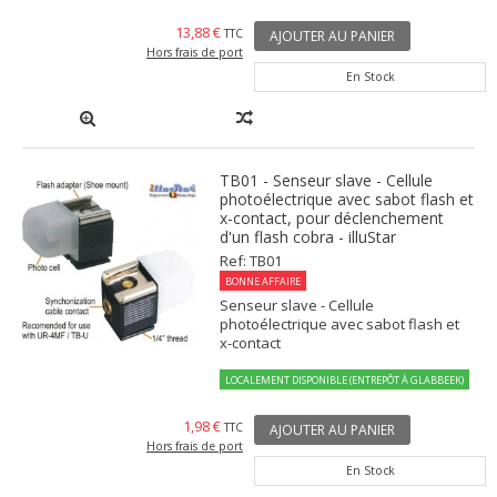
13,88 €
TTC
AJOUTER AU PANIER
Hors frais de port
En Stock
TB01 - Senseur slave - Cellule
photoélectrique avec sabot flash et
x-contact, pour déclenchement
d'un flash cobra - illuStar
Ref: TB01
BONNE AFFAIRE
Senseur slave - Cellule
photoélectrique avec sabot flash et
x-contact
LOCALEMENT DISPONIBLE (ENTREPÔT À GLABBEEK)
1,98 €
TTC
AJOUTER AU PANIER
Hors frais de port
En Stock