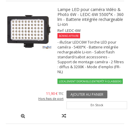
Lampe LED pour caméra Vidéo &
Photo 6W - LEDC-6W 5500°K - 360
lm - Batterie intégrée rechargeable
Li-ion
Ref: LEDC-6W
BONNE AFFAIRE
- illuStar LEDC6W Torche LED pour
caméra - 5400°K - Batterie intégrée
rechargeable Li-ion - Sabot flash
standard/sabot accessoires -
Support de montage caméra - 2 filtres
: diffus & 3200K - Mode d'emploi (FR-
NL)
LOCALEMENT DISPONIBLE (ENTREPÔT À GLABBEEK)
11,90 €
TTC
AJOUTER AU PANIER
Hors frais de port
En Stock