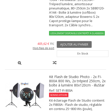
Trépied lumière, amortisseur
pneumatique, 80~250cm 2x SB80120-
A144 - Boîte à lumière (softbox)
80x120cm, adapteur Bowens-S 2x
Capot protège-lampe pour le
transport. 2x Câble synchro...
LOCALEMENT DISPONIBLE (ENTREPÔT À GLABBEEK)
405,62 €
TTC
AJOUTER AU PANIER
Hors frais de port
En Stock
Kit Flash de Studio Photo - 2x FI-
800A 800 Ws, 2x trépied 250cm, 2x
boîte à lumière 80x120cm - illuStar
Ref: SET-FI-800A
BONNE AFFAIRE
Kit éclairage Flash de Studio contient:
2x FI800A - Flash de studio, réglable
en continu 25~800 Ws (Joule),