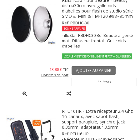
RBDHC30 - Bol Beauté - Beauty
dish ø30cm avec grille nids
d'abeilles pour flash de studio série
SMD & Mini & FM-120 ø98~95mm
Ref: RBDHC-30
BONNE AFFAIRE
- illuStar RBDHC30 Bol Beauté argenté
mat - Diffuseur frontal - Grille nids
d’abeilles
LOCALEMENT DISPONIBLE (ENTREPÔT À GLABBEEK)
13,88 €
TTC
AJOUTER AU PANIER
Hors frais de port
En Stock
RTU16HR - Extra récepteur 2.4 Ghz
16-canaux, avec sabot flash,
support parapluie, synchro jack
6.35mm, adaptateur 3.5mm
Ref: RTU16-HR
- Récepteur RTU16HR avec sabot