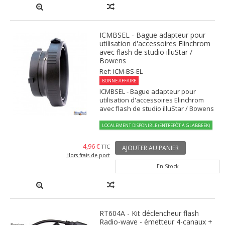
ICMBSEL - Bague adapteur pour
utilisation d'accessoires Elinchrom
avec flash de studio illuStar /
Bowens
Ref: ICM-BS-EL
BONNE AFFAIRE
ICMBSEL - Bague adapteur pour
utilisation d'accessoires Elinchrom
avec flash de studio illuStar / Bowens
LOCALEMENT DISPONIBLE (ENTREPÔT À GLABBEEK)
4,96 €
TTC
AJOUTER AU PANIER
Hors frais de port
En Stock
RT604A - Kit déclencheur flash
Radio-wave - émetteur 4-canaux +