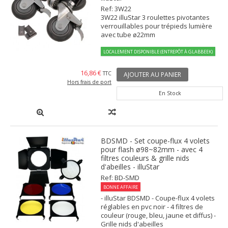
Ref: 3W22
3W22 illuStar 3 roulettes pivotantes
verrouillables pour trépieds lumière
avec tube ø22mm
LOCALEMENT DISPONIBLE (ENTREPÔT À GLABBEEK)
16,86 €
TTC
AJOUTER AU PANIER
Hors frais de port
En Stock
BDSMD - Set coupe-flux 4 volets
pour flash ø98~82mm - avec 4
filtres couleurs & grille nids
d'abeilles - illuStar
Ref: BD-SMD
BONNE AFFAIRE
- illuStar BDSMD - Coupe-flux 4 volets
réglables en pvc noir - 4 filtres de
couleur (rouge, bleu, jaune et diffus) -
Grille nids d'abeilles