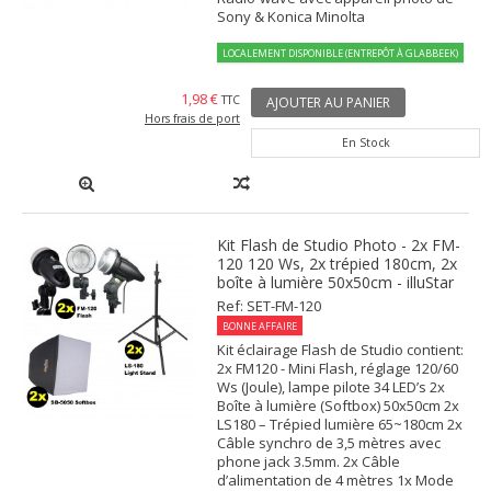
Sony & Konica Minolta
LOCALEMENT DISPONIBLE (ENTREPÔT À GLABBEEK)
1,98 €
TTC
AJOUTER AU PANIER
Hors frais de port
En Stock
Kit Flash de Studio Photo - 2x FM-
120 120 Ws, 2x trépied 180cm, 2x
boîte à lumière 50x50cm - illuStar
Ref: SET-FM-120
BONNE AFFAIRE
Kit éclairage Flash de Studio contient:
2x FM120 - Mini Flash, réglage 120/60
Ws (Joule), lampe pilote 34 LED’s 2x
Boîte à lumière (Softbox) 50x50cm 2x
LS180 – Trépied lumière 65~180cm 2x
Câble synchro de 3,5 mètres avec
phone jack 3.5mm. 2x Câble
d’alimentation de 4 mètres 1x Mode