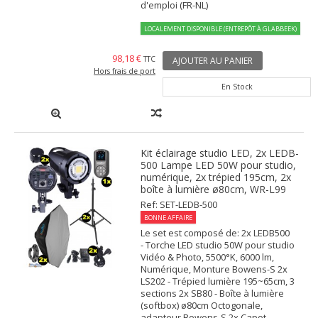
d'emploi (FR-NL)
LOCALEMENT DISPONIBLE (ENTREPÔT À GLABBEEK)
98,18 €
TTC
AJOUTER AU PANIER
Hors frais de port
En Stock
Kit éclairage studio LED, 2x LEDB-
500 Lampe LED 50W pour studio,
numérique, 2x trépied 195cm, 2x
boîte à lumière ø80cm, WR-L99
Ref: SET-LEDB-500
BONNE AFFAIRE
Le set est composé de: 2x LEDB500
- Torche LED studio 50W pour studio
Vidéo & Photo, 5500°K, 6000 lm,
Numérique, Monture Bowens-S 2x
LS202 - Trépied lumière 195~65cm, 3
sections 2x SB80 - Boîte à lumière
(softbox) ø80cm Octogonale,
adapteur Bowens-S 2x Capot