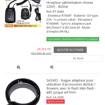
récepteur (alimentation réseau
220V) - illuStar
Ref: RT-604A
- Emetteur RT604T - Batterie 12V type
23A - X-contact cabel - Récepteur
RT604AR - Syncro adapteur jack
Ø6.35mm F à Ø3.5mm M - Mode
d'emploi (FR-NL)
LOCALEMENT DISPONIBLE (ENTREPÔT À GLABBEEK)
28,76 €
TTC
AJOUTER AU PANIER
Hors frais de port
En Stock
SASMD - Bague adapteur pour
utilisation d'accessoires illuStar /
Bowens avec le flash Mini flash -
ø85 jusque ø97mm
Ref: SA-SMD
BONNE AFFAIRE