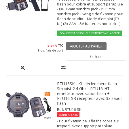
flash pour cobra et support parapluie
- Ø6.35mm synchro jack - Ø3.5mm
synchro jack - Sangle de fixation pour
flash de studio. - Mode d'emploi (FR-
NL) (2x AAA 1.5V batteries non inclus)
LOCALEMENT DISPONIBLE (ENTREPÔT À GLABBEEK)
3,97 €
TTC
AJOUTER AU PANIER
Hors frais de port
En Stock
RTU16SK - Kit déclencheur flash
Strobist 2.4 Ghz - RTU16-HT
émetteur avec sabot flash +
RTU16-SR récepteur avec 3x sabot
flash
Ref: RTU16-SK
BONNE AFFAIRE
- Pour fixation de 3 flashs cobra sur
trépied, avec support parapluie