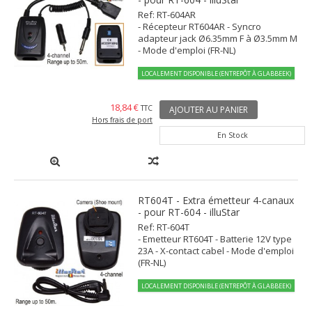
Ref: RT-604AR
- Récepteur RT604AR - Syncro
adapteur jack Ø6.35mm F à Ø3.5mm M
- Mode d'emploi (FR-NL)
LOCALEMENT DISPONIBLE (ENTREPÔT À GLABBEEK)
18,84 €
TTC
AJOUTER AU PANIER
Hors frais de port
En Stock
RT604T - Extra émetteur 4-canaux
- pour RT-604 - illuStar
Ref: RT-604T
- Emetteur RT604T - Batterie 12V type
23A - X-contact cabel - Mode d'emploi
(FR-NL)
LOCALEMENT DISPONIBLE (ENTREPÔT À GLABBEEK)