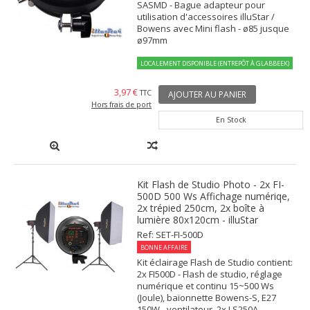
SASMD - Bague adapteur pour
utilisation d'accessoires illuStar /
Bowens avec Mini flash - ø85 jusque
ø97mm
LOCALEMENT DISPONIBLE (ENTREPÔT À GLABBEEK)
3,97 €
TTC
AJOUTER AU PANIER
Hors frais de port
En Stock
Kit Flash de Studio Photo - 2x FI-
500D 500 Ws Affichage numériqe,
2x trépied 250cm, 2x boîte à
lumière 80x120cm - illuStar
Ref: SET-FI-500D
BONNE AFFAIRE
Kit éclairage Flash de Studio contient:
2x FI500D - Flash de studio, réglage
numérique et continu 15~500 Ws
(Joule), baïonnette Bowens-S, E27
150W - ventilateur. 2x LS250A -