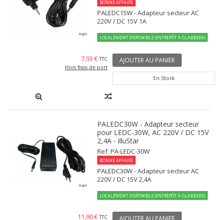
BONNE AFFAIRE
PALEDC15W - Adapteur secteur AC
220V / DC 15V 1A
LOCALEMENT DISPONIBLE (ENTREPÔT À GLABBEEK)
7,93 €
TTC
AJOUTER AU PANIER
Hors frais de port
En Stock
PALEDC30W - Adapteur secteur
pour LEDC-30W, AC 220V / DC 15V
2,4A - illuStar
Ref: PA-LEDC-30W
BONNE AFFAIRE
PALEDC30W - Adapteur secteur AC
220V / DC 15V 2,4A
LOCALEMENT DISPONIBLE (ENTREPÔT À GLABBEEK)
11,90 €
TTC
AJOUTER AU PANIER