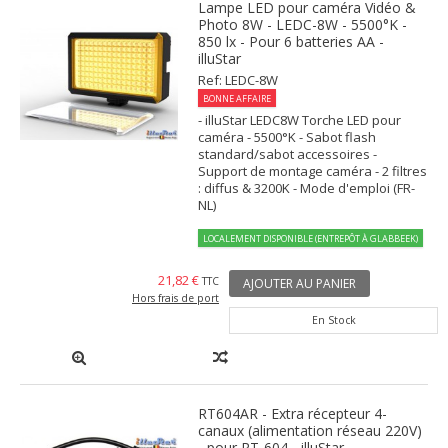
Lampe LED pour caméra Vidéo &
Photo 8W - LEDC-8W - 5500°K -
850 lx - Pour 6 batteries AA -
illuStar
Ref: LEDC-8W
BONNE AFFAIRE
- illuStar LEDC8W Torche LED pour
caméra - 5500°K - Sabot flash
standard/sabot accessoires -
Support de montage caméra - 2 filtres
: diffus & 3200K - Mode d'emploi (FR-
NL)
LOCALEMENT DISPONIBLE (ENTREPÔT À GLABBEEK)
21,82 €
TTC
AJOUTER AU PANIER
Hors frais de port
En Stock
RT604AR - Extra récepteur 4-
canaux (alimentation réseau 220V)
- pour RT-604 - illuStar