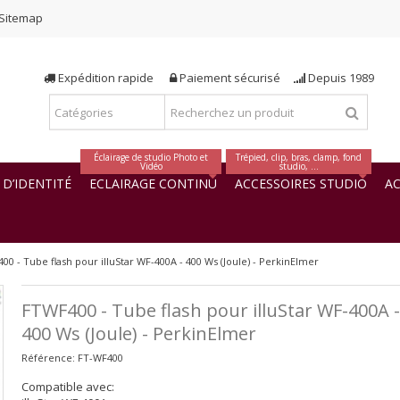
Sitemap
Expédition rapide
Paiement sécurisé
Depuis 1989
Éclairage de studio Photo et
Trépied, clip, bras, clamp, fond
Vidéo
studio, ...
D’IDENTITÉ
ECLAIRAGE CONTINU
ACCESSOIRES STUDIO
AC
00 - Tube flash pour illuStar WF-400A - 400 Ws (Joule) - PerkinElmer
FTWF400 - Tube flash pour illuStar WF-400A -
400 Ws (Joule) - PerkinElmer
Référence:
FT-WF400
Compatible avec: