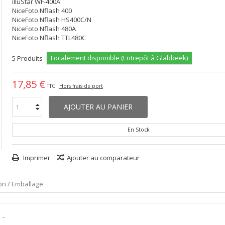
illuStar WF-400A
NiceFoto Nflash 400
NiceFoto Nflash HS400C/N
NiceFoto Nflash 480A
NiceFoto Nflash TTL480C
Localement disponible (Entrepôt à Glabbeek)
5
Produits
17,85 €
TTC
Hors frais de port
AJOUTER AU PANIER
En Stock
Imprimer
Ajouter au comparateur
son / Emballage
-