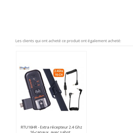
14,88 €
20,83 €
TTC
Hors frais de port
TTC
Hors fr
AJOUTER AU PANIER
AJOUTER AU P
En Stock
En Stock
Les clients qui ont acheté ce produit ont également acheté:
RTU16HR - Extra récepteur 2.4 Ghz
16-canaux, avec sabot...