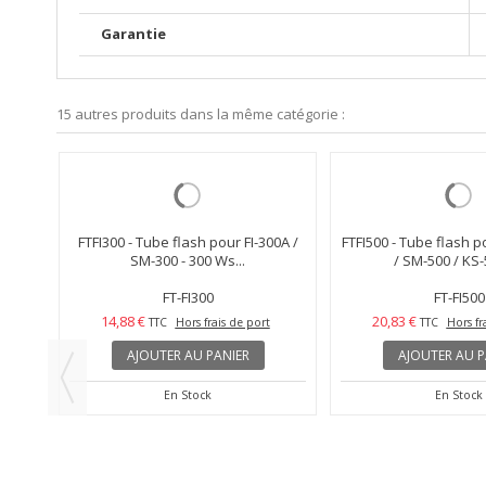
Garantie
15 autres produits dans la même catégorie :
00D /
FTFI300 - Tube flash pour FI-300A /
FTFI500 - Tube flash p
SM-300 - 300 Ws...
/ SM-500 / KS-
FT-FI300
FT-FI500