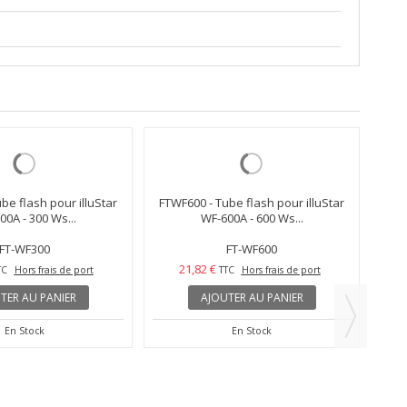
FT
be flash pour illuStar
FTWF600 - Tube flash pour illuStar
00A - 300 Ws...
WF-600A - 600 Ws...
FT-WF300
FT-WF600