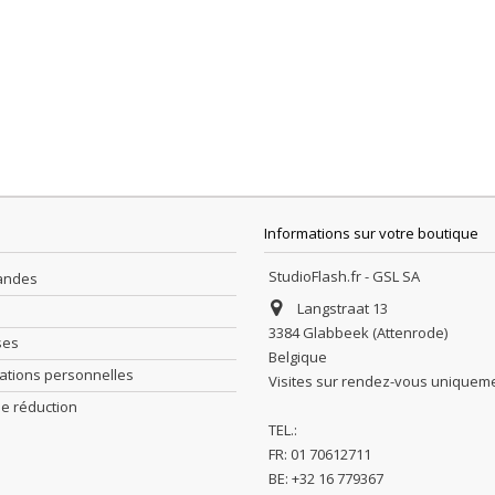
Informations sur votre boutique
StudioFlash.fr - GSL SA
andes
Langstraat 13
3384 Glabbeek (Attenrode)
ses
Belgique
ations personnelles
Visites sur rendez-vous uniquem
e réduction
TEL.:
FR: 01 70612711
BE: +32 16 779367