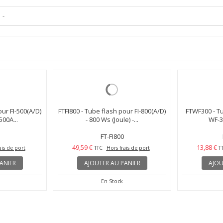
-
our FI-500(A/D)
FTFI800 - Tube flash pour FI-800(A/D)
FTWF300 - Tu
500A...
- 800 Ws (Joule) -...
WF-3
FT-FI800