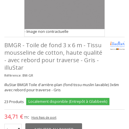
- Image non contractuelle
BMGR - Toile de fond 3 x 6 m - Tissu
mousseline de cotton, haute qualité
- avec rebord pour traverse - Gris -
illuStar
Référence:
BM-GR
illuStar BMGR Toile d'arrière-plan (fond tissu muslin lavable) 3x6m
avec rebord pour traverse - Gris
Localement disponible (Entrepôt à Glabbeek)
23
Produits
34,71 €
TTC
Hors frais de port