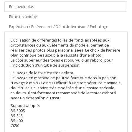
En savoir plus
Fiche technique
Expédition / Enlèvement / Délai de livraison / Emballage
L'utilisation de différentes toiles de fond, adaptées aux
circonstances ou aux vêtements du modèle, permet de
réaliser des photos plus personnalisées. Le choix de l'arrière
plan contribue beaucoup à la réussite d'une photo.
Le côté supérieur des toiles est pourvu d'un rebord, pour
l'introduction d'un tube de suspension.
Le lavage de la toile est très délicat.
Le lavage en machine ne peut se faire que dans la position
“Lavage à main / Laine / Délicat” à une température maximale
de 25°C et l’utilisation très modérée d’une lessive spéciale
couleurs. Il est fortement recommandé de le tester d’abord
avec un échantillon du tissu.
Support adapté:
BS-300S
BS-315
BS-400
C050