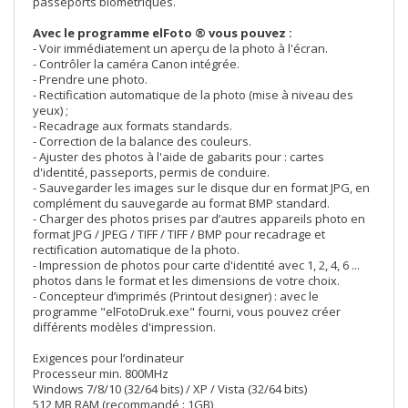
passeports biométriques.
Avec le programme elFoto ® vous pouvez :
- Voir immédiatement un aperçu de la photo à l'écran.
- Contrôler la caméra Canon intégrée.
- Prendre une photo.
- Rectification automatique de la photo (mise à niveau des
yeux) ;
- Recadrage aux formats standards.
- Correction de la balance des couleurs.
- Ajuster des photos à l'aide de gabarits pour : cartes
d'identité, passeports, permis de conduire.
- Sauvegarder les images sur le disque dur en format JPG, en
complément du sauvegarde au format BMP standard.
- Charger des photos prises par d’autres appareils photo en
format JPG / JPEG / TIFF / TIFF / BMP pour recadrage et
rectification automatique de la photo.
- Impression de photos pour carte d'identité avec 1, 2, 4, 6 ...
photos dans le format et les dimensions de votre choix.
- Concepteur d’imprimés (Printout designer) : avec le
programme "elFotoDruk.exe" fourni, vous pouvez créer
différents modèles d'impression.
Exigences pour l’ordinateur
Processeur min. 800MHz
Windows 7/8/10 (32/64 bits) / XP / Vista (32/64 bits)
512 MB RAM (recommandé : 1GB)