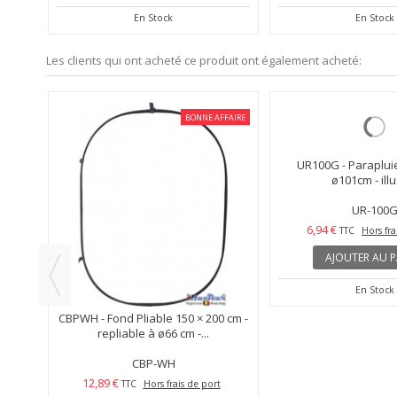
En Stock
En Stock
Les clients qui ont acheté ce produit ont également acheté:
BONNE AFFAIRE
5en1
CBPWH - Fond Pliable 150 × 200 cm -
UR100G - Parapluie 
repliable à ø66 cm -...
ø101cm - ill
CBP-WH
UR-100
12,89 €
6,94 €
TTC
Hors frais de port
TTC
Hors fra