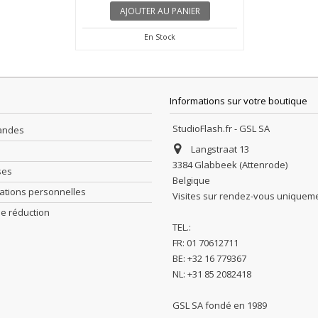
ANIER
AJOUTER AU PANIER
AJOU
En Stock
Informations sur votre boutique
StudioFlash.fr - GSL SA
andes
Langstraat 13
3384 Glabbeek (Attenrode)
ses
Belgique
ations personnelles
Visites sur rendez-vous uniquem
e réduction
TEL.:
FR: 01 70612711
BE: +32 16 779367
NL: +31 85 2082418
GSL SA fondé en 1989