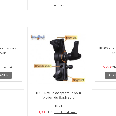
En Stock
- or/noir -
TBU - Rotule adaptateur pour
UR80S - Par
uStar
fixation du flash sur...
ø84
G
TB-U
1,98 €
5,95 €
is de port
TTC
Hors frais de port
TT