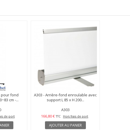
 pour fond
A303 - Arrière-fond enroulable avec
0~83 cm -...
support L 85 x H 200...
0
A303
166,80 €
ais de port
TTC
Hors frais de port
ANIER
AJOUTER AU PANIER