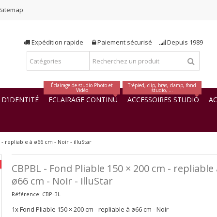
Sitemap
Expédition rapide
Paiement sécurisé
Depuis 1989
Éclairage de studio Photo et
Trépied, clip, bras, clamp, fond
Vidéo
studio, ...
D’IDENTITÉ
ECLAIRAGE CONTINU
ACCESSOIRES STUDIO
AC
 repliable à ø66 cm - Noir - illuStar
CBPBL - Fond Pliable 150 × 200 cm - repliable 
ø66 cm - Noir - illuStar
Référence:
CBP-BL
1x Fond Pliable 150 × 200 cm - repliable à ø66 cm - Noir