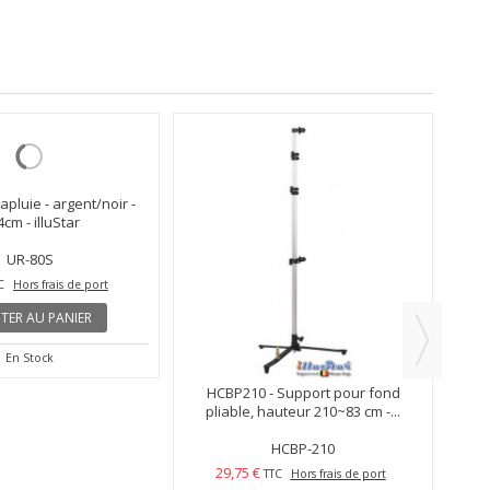
GCW
apluie - argent/noir -
HCBP210 - Support pour fond
cm - illuStar
pliable, hauteur 210~83 cm -...
UR-80S
HCBP-210
29,75 €
C
Hors frais de port
TTC
Hors frais de port