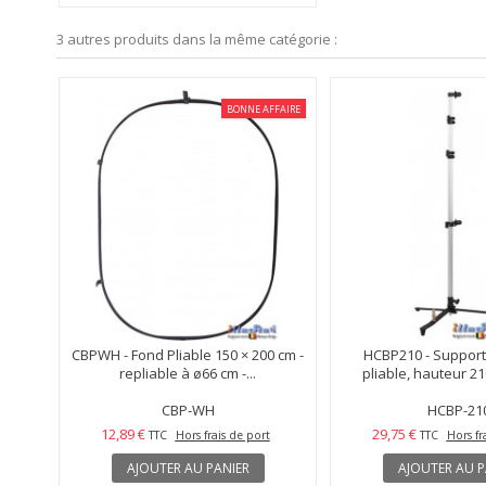
3 autres produits dans la même catégorie :
BONNE AFFAIRE
CBPWH - Fond Pliable 150 × 200 cm -
HCBP210 - Support
repliable à ø66 cm -...
pliable, hauteur 21
CBP-WH
HCBP-21
12,89 €
29,75 €
TTC
Hors frais de port
TTC
Hors fr
AJOUTER AU PANIER
AJOUTER AU P