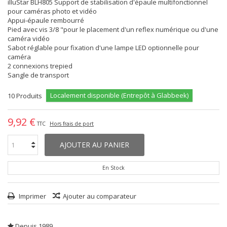
illuStar BLH805 Support de stabilisation d'épaule multifonctionnel
pour caméras photo et vidéo
Appui-épaule rembourré
Pied avec vis 3/8 "pour le placement d'un reflex numérique ou d'une
caméra vidéo
Sabot réglable pour fixation d'une lampe LED optionnelle pour
caméra
2 connexions trepied
Sangle de transport
Localement disponible (Entrepôt à Glabbeek)
10
Produits
9,92 €
TTC
Hors frais de port
AJOUTER AU PANIER
En Stock
Imprimer
Ajouter au comparateur
Depuis 1989